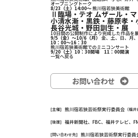
オープニングトーク
8/23（土）14:00～
熊川宿若狭美術館
Ⅱ臨場・テオ ムザール・マ
小清水漸・黒鉄・藤原孝・
長谷光城・野田訓生・展
10日間の公開制作により完成した作品を
9/5（金）～10/6（月）
金、土、日、月、
10：00～16：30
熊川宿若狭美術館でのミニコンサート
9/20（土）10：30開場 11：00開演
一覧へ戻る
お問い合わせ
熊川宿若狭芸術祭実行委員会
[主催]
（福井
福井新聞社、FBC、福井テレビ、
[後援]
熊川宿若狭芸術祭実行委員会
[問い合わせ先]