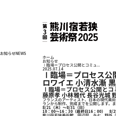
お知らせ
NEWS
ホーム
お知らせ
Ⅰ臨場＝プロセス公開とコミュ...
2025.07.14
Ⅰ臨場＝プロセス公
ロワイエ 小清水漸 黒
Ⅰ臨場＝プロセス公開とコミ
藤原孝 小林雅代 長谷光城 
フランスのアーティスト、日本の現代美術
ランから制作、完成までを公開します。ま
8/21（木）～8/31（日）
10：00～16：30（最終日16：00）
8/2
熊川宿若狭美術館、田辺邸、与七、野外