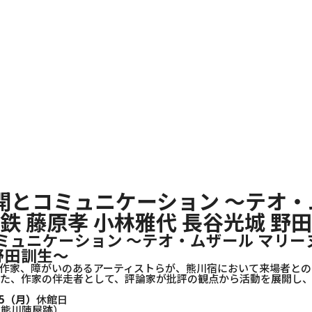
開とコミュニケーション ～テオ・
鉄 藤原孝 小林雅代 長谷光城 野
ュニケーション ～テオ・ムザール マリーヌ
野田訓生～
作家、障がいのあるアーティストらが、熊川宿において来場者と
た、作家の伴走者として、評論家が批評の観点から活動を展開し、
5（月）
休館日
（熊川陣屋跡）