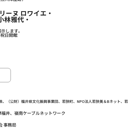
リーヌ ロワイエ・
小林雅代・
展示します。
祝日開館
県、（公財）福井県文化振興事業団、若狭町、NPO法人若狭美＆Bネット、
FM福井、嶺南ケーブルネットワーク
 事務局