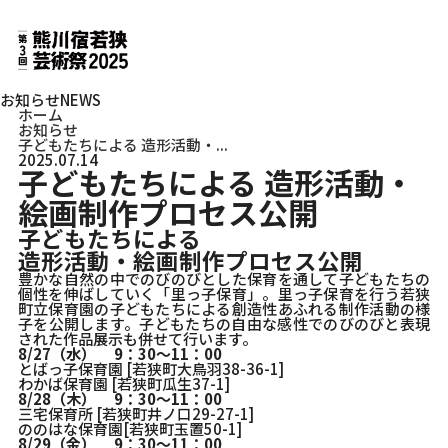
お知らせ
NEWS
ホーム
お知らせ
子どもたちによる 造形活動・...
2025.07.14
子どもたちによる 造形活動・
絵画制作プロセス公開
子どもたちによる
造形活動・絵画制作プロセス公開
豊かな自然の中でのびのびとした保育を通して子どもたちの
個性を伸ばしていく「里っ子保育」。里っ子保育を行う若狭
町立保育園の子どもたちによる創造性あふれる制作活動の様
子を公開します。子どもたちの自由な感性でのびのびと表現
された作品展示も併せて行います。
8/27（水）
9：30～11：00
とばっ子保育園 [若狭町大鳥羽38-36-1]
わかば保育園 [若狭町瓜生37-1]
8/28（木）
9：30～11：00
三宅保育所 [若狭町井ノ口29-27-1]
ののはな保育園[若狭町玉置50-1]
8/29（金）
9：30～11：00