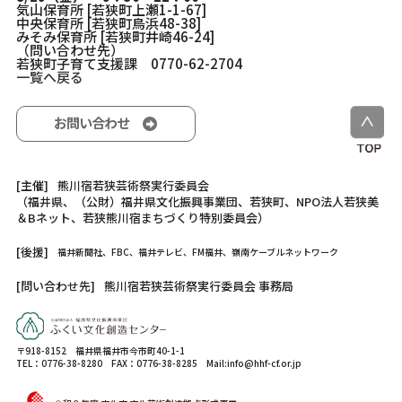
気山保育所 [若狭町上瀬1-1-67]
中央保育所 [若狭町鳥浜48-38]
みそみ保育所 [若狭町井崎46-24]
（問い合わせ先）
若狭町子育て支援課 0770-62-2704
一覧へ戻る
お問い合わせ
[主催]
熊川宿若狭芸術祭実行委員会
（福井県、（公財）福井県文化振興事業団、若狭町、NPO法人若狭美
＆Bネット、若狭熊川宿まちづくり特別委員会）
[後援]
福井新聞社、FBC、福井テレビ、FM福井、嶺南ケーブルネットワーク
[問い合わせ先]
熊川宿若狭芸術祭実行委員会 事務局
〒918-8152 福井県福井市今市町40-1-1
TEL：0776-38-8280 FAX：0776-38-8285 Mail:info@hhf-cf.or.jp