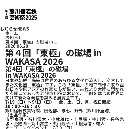
お知らせ
NEWS
ホーム
お知らせ
第４回「東極」の磁場 in ...
2026.06.20
第４回「東極」の磁場 in
WAKASA 2026
第4回「東極」の磁場
in WAKASA 2026
日本や朝鮮半島等は世界のあらゆる文化が流入し、変容して
きた文化圏「東極」です。この「東極」の地で制作に取り組
む日本や東アジアの作家たちが集い、古代より大陸に開かれ
た玄関口であった若狭熊川宿において、西側をはじめ世界に
向けて新たな発信を試みる展覧会です。
7/19（日）～9/13（日）
金、土、日、月、祝日開館
10：00～16：３0
熊川宿若狭美術館、田辺邸、与七、野外（熊川陣屋跡）
（出品作家）
市野泰通・石川雷太・小林雅代・土屋穣・中川猛・長谷光
城・范鐘鳴・丸山常生・丸山芳子・山根秀信・羅入
オープニングイベント 7/19（日）