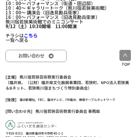
10：00～ パフォーマンス（街道・田辺邸）
10：40～ ギャラリートーク（熊川宿若狭美術館）
13：00～ 講演会（旧逸見勘兵衛家）
16：00～ パフォーマンス（旧逸見勘兵衛家）
熊川宿若狭美術館でのミニコンサート
9/12（土）10:30開場 11:00開演
チラシは
こちら
一覧へ戻る
お問い合わせ
[主催]
熊川宿若狭芸術祭実行委員会
（福井県、（公財）福井県文化振興事業団、若狭町、NPO法人若狭美
＆Bネット、若狭熊川宿まちづくり特別委員会）
[後援]
福井新聞社、FBC、福井テレビ、FM福井、嶺南ケーブルネットワーク
[問い合わせ先]
熊川宿若狭芸術祭実行委員会 事務局
〒918-8152 福井県福井市今市町40-1-1